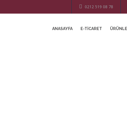
0212 519 08 78
ANASAYFA
E-TICARET
ÜRÜNL