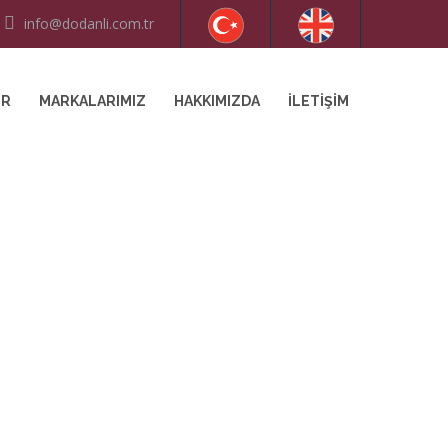
info@dodanli.com.tr
ER
MARKALARIMIZ
HAKKIMIZDA
İLETIŞIM