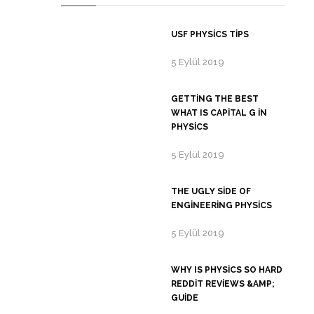
USF PHYSICS TIPS
5 Eylül 2019
GETTING THE BEST
WHAT IS CAPITAL G IN
PHYSICS
5 Eylül 2019
THE UGLY SIDE OF
ENGINEERING PHYSICS
5 Eylül 2019
WHY IS PHYSICS SO HARD
REDDIT REVIEWS &AMP;
GUIDE