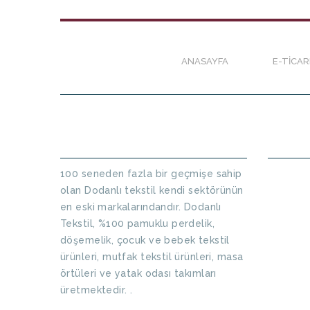
ANASAYFA
E-TICA
HAKKIMIZDA
HABER
100 seneden fazla bir geçmişe sahip
olan Dodanlı tekstil kendi sektörünün
en eski markalarındandır. Dodanlı
Tekstil, %100 pamuklu perdelik,
döşemelik, çocuk ve bebek tekstil
ürünleri, mutfak tekstil ürünleri, masa
örtüleri ve yatak odası takımları
üretmektedir. .