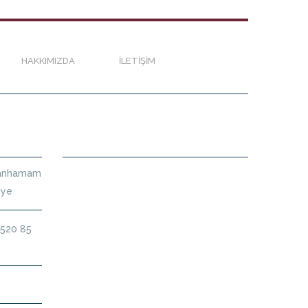
HAKKIMIZDA
İLETIŞIM
HARITA
ltanhamam
iye
 520 85