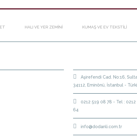
RET
HALI VE YER ZEMINI
KUMAŞ VE EV TEKSTILI
LER
ADRES BILGILERIMIZ
Aşirefendi Cad. No:16, Su
34112, Eminönü, İstanbul - Türk
0212 519 08 78 - Tel : 0212
64
info@dodanli.com.tr