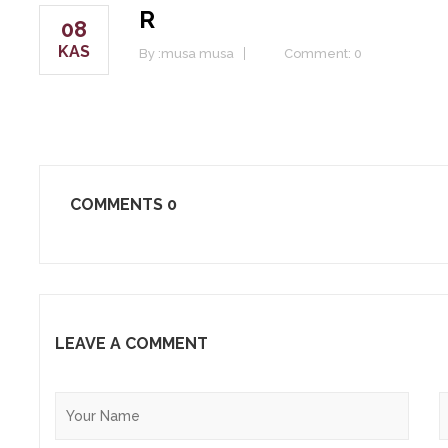
R
08
KAS
By :
musa musa
Comment: 0
COMMENTS
0
LEAVE A COMMENT