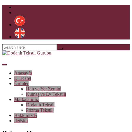
0212 519 08 78
info@dodanli.com.tr
Anasayfa
E-Ticaret
Ürünler
Halı ve Yer Zemini
Kumaş ve Ev Tekstili
Markalarımız
Dodanlı Tekstil
Prizma Tekstil.
Hakkımızda
İletişim