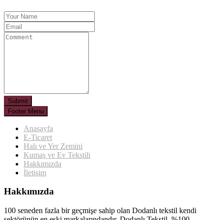
Footer Menu
Anasayfa
E-Ticaret
Halı ve Yer Zemini
Kumaş ve Ev Tekstili
Hakkımızda
İletişim
Hakkımızda
100 seneden fazla bir geçmişe sahip olan Dodanlı tekstil kendi
sektörünün en eski markalarındandır. Dodanlı Tekstil, %100