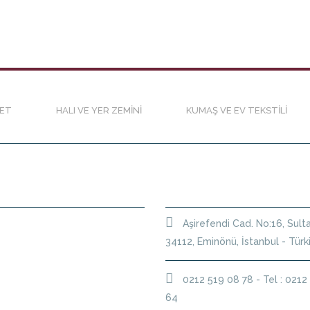
RET
HALI VE YER ZEMINI
KUMAŞ VE EV TEKSTILI
LER
ADRES BILGILERIMIZ
Aşirefendi Cad. No:16, Su
34112, Eminönü, İstanbul - Türk
0212 519 08 78 - Tel : 0212
64