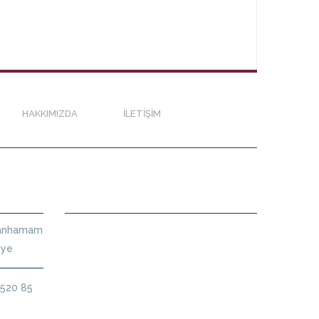
HAKKIMIZDA
İLETIŞIM
HARITA
ltanhamam
iye
 520 85