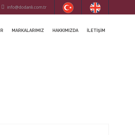
info@dodanli.com.tr
ER
MARKALARIMIZ
HAKKIMIZDA
İLETIŞIM