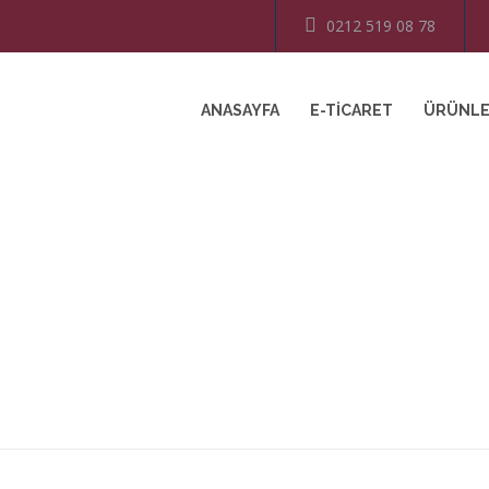
0212 519 08 78
ANASAYFA
E-TICARET
ÜRÜNL